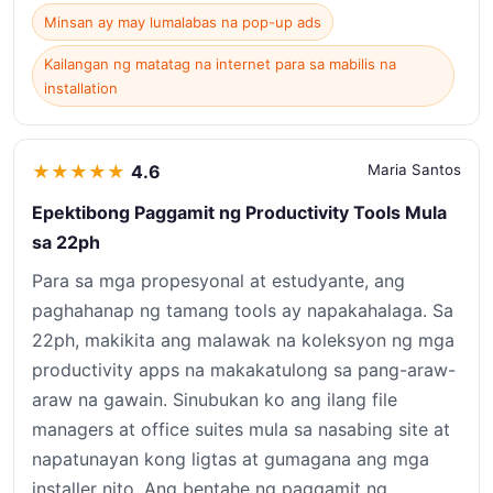
Minsan ay may lumalabas na pop-up ads
Kailangan ng matatag na internet para sa mabilis na
installation
★
★
★
★
★
4.6
Maria Santos
Epektibong Paggamit ng Productivity Tools Mula
sa 22ph
Para sa mga propesyonal at estudyante, ang
paghahanap ng tamang tools ay napakahalaga. Sa
22ph, makikita ang malawak na koleksyon ng mga
productivity apps na makakatulong sa pang-araw-
araw na gawain. Sinubukan ko ang ilang file
managers at office suites mula sa nasabing site at
napatunayan kong ligtas at gumagana ang mga
installer nito. Ang bentahe ng paggamit ng