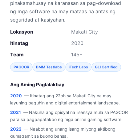
pinakamahusay na karanasan sa pag-download
ng mga software na may mataas na antas ng
seguridad at kasiyahan.
Lokasyon
Makati City
Itinatag
2020
Team
145+
PAGCOR
BMM Testlabs
iTech Labs
GLI Certified
Ang Aming Paglalakbay
2020
— Itinatag ang 22ph sa Makati City na may
layuning baguhin ang digital entertainment landscape.
2021
— Nakuha ang opisyal na lisensya mula sa PAGCOR
para sa pagpapatakbo ng mga online gaming software.
2022
— Naabot ang unang isang milyong aktibong
gumagamit sa buong bansa.