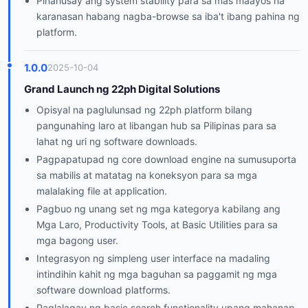
Pinahusay ang system stability para sa mas maayos na
karanasan habang nagba-browse sa iba't ibang pahina ng
platform.
1.0.0
2025-10-04
Grand Launch ng 22ph Digital Solutions
Opisyal na paglulunsad ng 22ph platform bilang
pangunahing laro at libangan hub sa Pilipinas para sa
lahat ng uri ng software downloads.
Pagpapatupad ng core download engine na sumusuporta
sa mabilis at matatag na koneksyon para sa mga
malalaking file at application.
Pagbuo ng unang set ng mga kategorya kabilang ang
Mga Laro, Productivity Tools, at Basic Utilities para sa
mga bagong user.
Integrasyon ng simpleng user interface na madaling
intindihin kahit ng mga baguhan sa paggamit ng mga
software download platforms.
Paglalagay ng basic search functionality upang mahanap