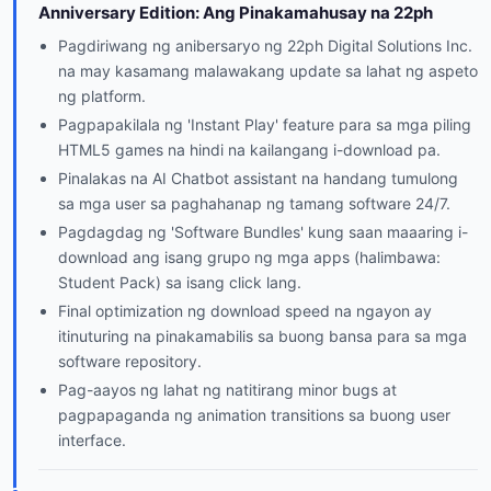
Anniversary Edition: Ang Pinakamahusay na 22ph
Pagdiriwang ng anibersaryo ng 22ph Digital Solutions Inc.
na may kasamang malawakang update sa lahat ng aspeto
ng platform.
Pagpapakilala ng 'Instant Play' feature para sa mga piling
HTML5 games na hindi na kailangang i-download pa.
Pinalakas na AI Chatbot assistant na handang tumulong
sa mga user sa paghahanap ng tamang software 24/7.
Pagdagdag ng 'Software Bundles' kung saan maaaring i-
download ang isang grupo ng mga apps (halimbawa:
Student Pack) sa isang click lang.
Final optimization ng download speed na ngayon ay
itinuturing na pinakamabilis sa buong bansa para sa mga
software repository.
Pag-aayos ng lahat ng natitirang minor bugs at
pagpapaganda ng animation transitions sa buong user
interface.