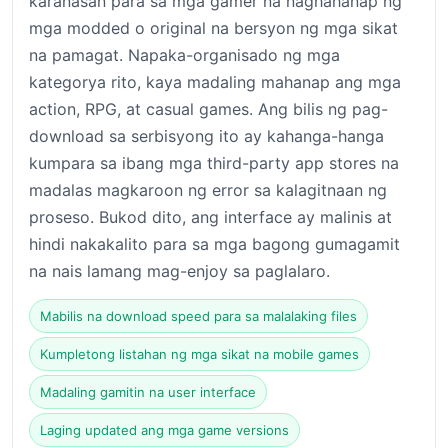
karanasan para sa mga gamer na naghahanap ng
mga modded o original na bersyon ng mga sikat
na pamagat. Napaka-organisado ng mga
kategorya rito, kaya madaling mahanap ang mga
action, RPG, at casual games. Ang bilis ng pag-
download sa serbisyong ito ay kahanga-hanga
kumpara sa ibang mga third-party app stores na
madalas magkaroon ng error sa kalagitnaan ng
proseso. Bukod dito, ang interface ay malinis at
hindi nakakalito para sa mga bagong gumagamit
na nais lamang mag-enjoy sa paglalaro.
Mabilis na download speed para sa malalaking files
Kumpletong listahan ng mga sikat na mobile games
Madaling gamitin na user interface
Laging updated ang mga game versions