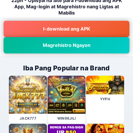
22ph - Opisyal na Site para I-download ang APK
App, Mag-login at Magrehistro nang Ligtas at
Mabilis
I-download ang APK
Magrehistro Ngayon
Iba Pang Popular na Brand
YYPH
JACK777
WIN96JILI