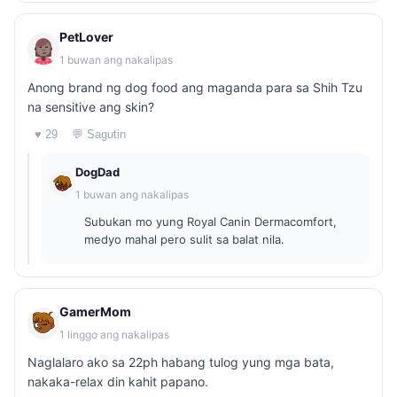
PetLover
1 buwan ang nakalipas
Anong brand ng dog food ang maganda para sa Shih Tzu
na sensitive ang skin?
♥ 29
💬 Sagutin
DogDad
1 buwan ang nakalipas
Subukan mo yung Royal Canin Dermacomfort,
medyo mahal pero sulit sa balat nila.
GamerMom
1 linggo ang nakalipas
Naglalaro ako sa 22ph habang tulog yung mga bata,
nakaka-relax din kahit papano.