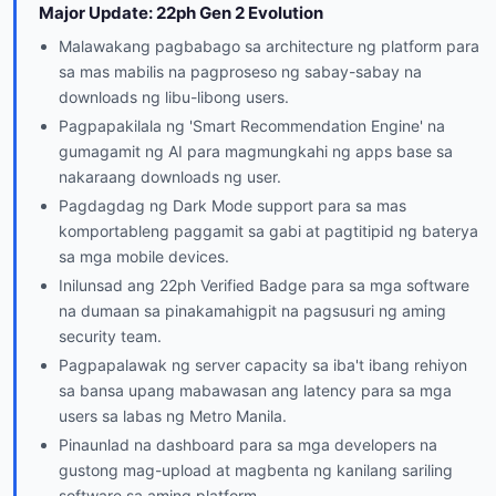
Major Update: 22ph Gen 2 Evolution
Malawakang pagbabago sa architecture ng platform para
sa mas mabilis na pagproseso ng sabay-sabay na
downloads ng libu-libong users.
Pagpapakilala ng 'Smart Recommendation Engine' na
gumagamit ng AI para magmungkahi ng apps base sa
nakaraang downloads ng user.
Pagdagdag ng Dark Mode support para sa mas
komportableng paggamit sa gabi at pagtitipid ng baterya
sa mga mobile devices.
Inilunsad ang 22ph Verified Badge para sa mga software
na dumaan sa pinakamahigpit na pagsusuri ng aming
security team.
Pagpapalawak ng server capacity sa iba't ibang rehiyon
sa bansa upang mabawasan ang latency para sa mga
users sa labas ng Metro Manila.
Pinaunlad na dashboard para sa mga developers na
gustong mag-upload at magbenta ng kanilang sariling
software sa aming platform.