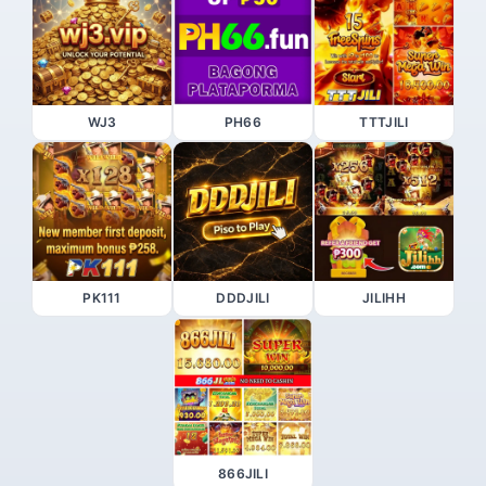
WJ3
PH66
TTTJILI
PK111
DDDJILI
JILIHH
866JILI