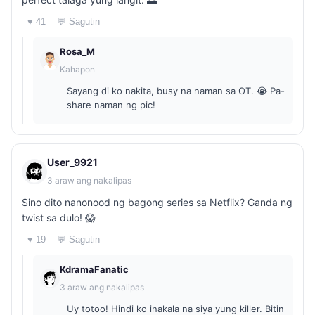
♥ 41
💬 Sagutin
Rosa_M
Kahapon
Sayang di ko nakita, busy na naman sa OT. 😭 Pa-
share naman ng pic!
User_9921
3 araw ang nakalipas
Sino dito nanonood ng bagong series sa Netflix? Ganda ng
twist sa dulo! 😱
♥ 19
💬 Sagutin
KdramaFanatic
3 araw ang nakalipas
Uy totoo! Hindi ko inakala na siya yung killer. Bitin