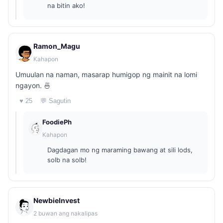
na bitin ako!
Ramon_Magu
Kahapon
Umuulan na naman, masarap humigop ng mainit na lomi
ngayon. 🍜
♥ 25
💬 Sagutin
FoodiePh
Kahapon
Dagdagan mo ng maraming bawang at sili lods,
solb na solb!
NewbieInvest
2 buwan ang nakalipas