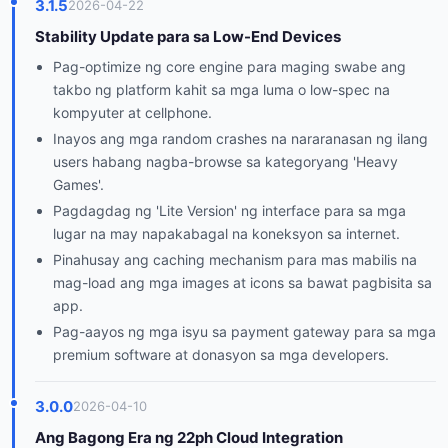
3.1.5
2026-04-22
Stability Update para sa Low-End Devices
Pag-optimize ng core engine para maging swabe ang
takbo ng platform kahit sa mga luma o low-spec na
kompyuter at cellphone.
Inayos ang mga random crashes na nararanasan ng ilang
users habang nagba-browse sa kategoryang 'Heavy
Games'.
Pagdagdag ng 'Lite Version' ng interface para sa mga
lugar na may napakabagal na koneksyon sa internet.
Pinahusay ang caching mechanism para mas mabilis na
mag-load ang mga images at icons sa bawat pagbisita sa
app.
Pag-aayos ng mga isyu sa payment gateway para sa mga
premium software at donasyon sa mga developers.
3.0.0
2026-04-10
Ang Bagong Era ng 22ph Cloud Integration