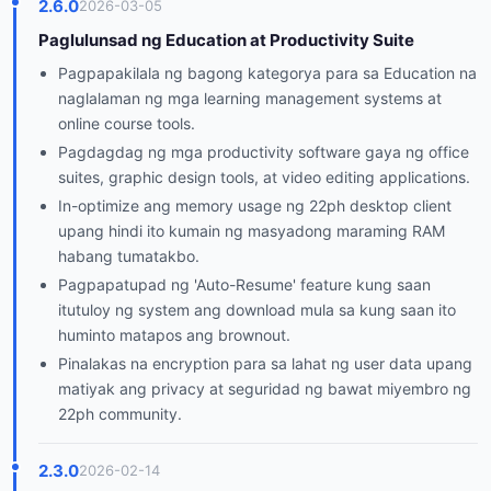
2.6.0
2026-03-05
Paglulunsad ng Education at Productivity Suite
Pagpapakilala ng bagong kategorya para sa Education na
naglalaman ng mga learning management systems at
online course tools.
Pagdagdag ng mga productivity software gaya ng office
suites, graphic design tools, at video editing applications.
In-optimize ang memory usage ng 22ph desktop client
upang hindi ito kumain ng masyadong maraming RAM
habang tumatakbo.
Pagpapatupad ng 'Auto-Resume' feature kung saan
itutuloy ng system ang download mula sa kung saan ito
huminto matapos ang brownout.
Pinalakas na encryption para sa lahat ng user data upang
matiyak ang privacy at seguridad ng bawat miyembro ng
22ph community.
2.3.0
2026-02-14