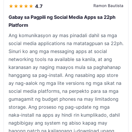
★
★
★
★
★
4.7
Ramon Bautista
Gabay sa Pagpili ng Social Media Apps sa 22ph
Platform
Ang komunikasyon ay mas pinadali dahil sa mga
social media applications na matatagpuan sa 22ph.
Sinuri ko ang mga messaging apps at social
networking tools na available sa kanila, at ang
karanasan ay naging maayos mula sa paghahanap
hanggang sa pag-install. Ang nasabing app store
ay nag-aalok ng mga lite versions ng mga sikat na
social media platforms, na perpekto para sa mga
gumagamit ng budget phones na may limitadong
storage. Ang proseso ng pag-update ng mga
naka-install na apps ay hindi rin kumplikado, dahil
nagbibigay ang system ng abiso kapag may
bagong patch na kailangang i-download upang