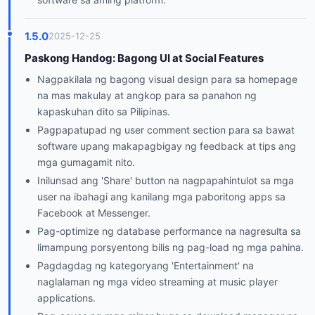
1.5.0
2025-12-25
Paskong Handog: Bagong UI at Social Features
Nagpakilala ng bagong visual design para sa homepage
na mas makulay at angkop para sa panahon ng
kapaskuhan dito sa Pilipinas.
Pagpapatupad ng user comment section para sa bawat
software upang makapagbigay ng feedback at tips ang
mga gumagamit nito.
Inilunsad ang 'Share' button na nagpapahintulot sa mga
user na ibahagi ang kanilang mga paboritong apps sa
Facebook at Messenger.
Pag-optimize ng database performance na nagresulta sa
limampung porsyentong bilis ng pag-load ng mga pahina.
Pagdagdag ng kategoryang 'Entertainment' na
naglalaman ng mga video streaming at music player
applications.