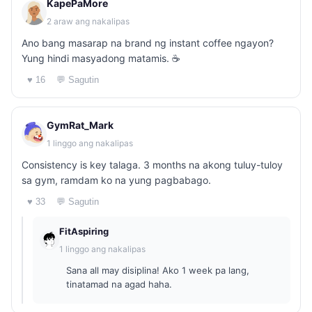
KapePaMore
2 araw ang nakalipas
Ano bang masarap na brand ng instant coffee ngayon?
Yung hindi masyadong matamis. ☕
♥ 16
💬 Sagutin
GymRat_Mark
1 linggo ang nakalipas
Consistency is key talaga. 3 months na akong tuluy-tuloy
sa gym, ramdam ko na yung pagbabago.
♥ 33
💬 Sagutin
FitAspiring
1 linggo ang nakalipas
Sana all may disiplina! Ako 1 week pa lang,
tinatamad na agad haha.