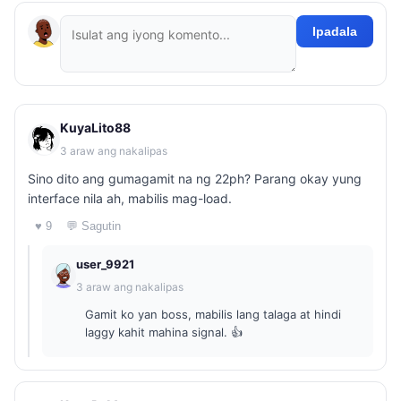
Ipadala
KuyaLito88
3 araw ang nakalipas
Sino dito ang gumagamit na ng 22ph? Parang okay yung
interface nila ah, mabilis mag-load.
♥ 9
💬 Sagutin
user_9921
3 araw ang nakalipas
Gamit ko yan boss, mabilis lang talaga at hindi
laggy kahit mahina signal. 👍