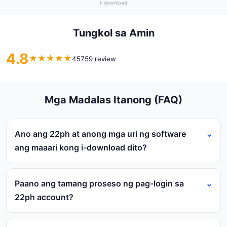
I-download
Tungkol sa Amin
4.8
★
★
★
★
★
45759 review
Mga Madalas Itanong (FAQ)
Ano ang 22ph at anong mga uri ng software
ang maaari kong i-download dito?
Paano ang tamang proseso ng pag-login sa
22ph account?