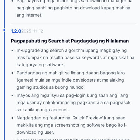
Pag-aayos ng mga minor bugs sa download manager na
nagiging sanhi ng paghinto ng download kapag mahina
ang internet.
1.2.0
2025-11-12
Pagpapabuti ng Search at Pagdagdag ng Nilalaman
In-upgrade ang search algorithm upang magbigay ng
mas tumpak na resulta base sa keywords at mga sikat na
kategorya ng software.
Pagdagdag ng mahigit sa limang daang bagong laro
(games) mula sa mga indie developers at malalaking
gaming studios sa buong mundo.
Inayos ang mga isyu sa pag-login kung saan ang ilang
mga user ay nakakaranas ng pagkaantala sa pagpasok
sa kanilang mga account.
Nagdagdag ng feature na 'Quick Preview' kung saan
makikita ang mga screenshots ng software bago ito i-
download ng user.