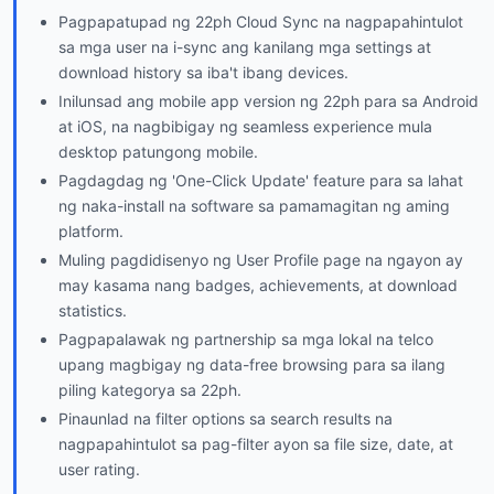
Pagpapatupad ng 22ph Cloud Sync na nagpapahintulot
sa mga user na i-sync ang kanilang mga settings at
download history sa iba't ibang devices.
Inilunsad ang mobile app version ng 22ph para sa Android
at iOS, na nagbibigay ng seamless experience mula
desktop patungong mobile.
Pagdagdag ng 'One-Click Update' feature para sa lahat
ng naka-install na software sa pamamagitan ng aming
platform.
Muling pagdidisenyo ng User Profile page na ngayon ay
may kasama nang badges, achievements, at download
statistics.
Pagpapalawak ng partnership sa mga lokal na telco
upang magbigay ng data-free browsing para sa ilang
piling kategorya sa 22ph.
Pinaunlad na filter options sa search results na
nagpapahintulot sa pag-filter ayon sa file size, date, at
user rating.