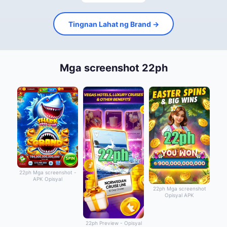
Tingnan Lahat ng Brand →
Mga screenshot 22ph
22ph Mga screenshot -
APK Opisyal
22ph Mga screenshot
Opisyal APK
22ph Preview - Opisyal