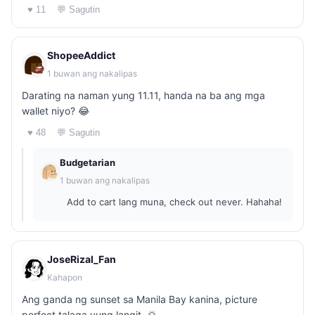
♥ 11
💬 Sagutin
ShopeeAddict
1 buwan ang nakalipas
Darating na naman yung 11.11, handa na ba ang mga
wallet niyo? 😂
♥ 48
💬 Sagutin
Budgetarian
1 buwan ang nakalipas
Add to cart lang muna, check out never. Hahaha!
JoseRizal_Fan
Kahapon
Ang ganda ng sunset sa Manila Bay kanina, picture
perfect talaga yung langit. 🌅