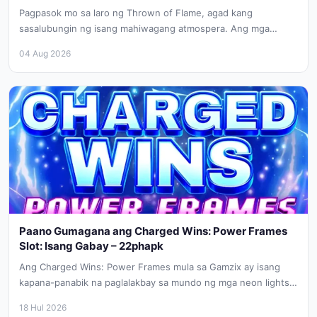
Pagpasok mo sa laro ng Thrown of Flame, agad kang
sasalubungin ng isang mahiwagang atmospera. Ang mga
manlalaro ay aakyat...
04 Aug 2026
Paano Gumagana ang Charged Wins: Power Frames
Slot: Isang Gabay – 22phapk
Ang Charged Wins: Power Frames mula sa Gamzix ay isang
kapana-panabik na paglalakbay sa mundo ng mga neon lights
at...
18 Hul 2026