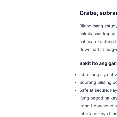
Grabe, sobran
Bilang isang estud
nakakaasar kapag h
nahanap ko itong 
download at mag-in
Bakit ito ang ga
Libre lang siya at
Sobrang bilis ng c
Safe at secure, ka
Kung pagod na kayo
itong i-download s
interface kaya hind