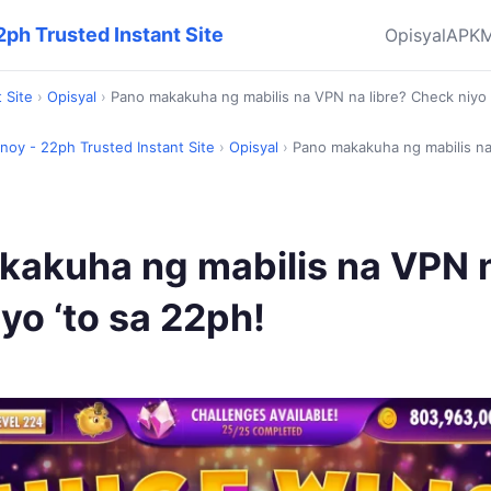
2ph Trusted Instant Site
Opisyal
APK
M
 Site
›
Opisyal
›
Pano makakuha ng mabilis na VPN na libre? Check niyo 
inoy - 22ph Trusted Instant Site
›
Opisyal
›
Pano makakuha ng mabilis na
akuha ng mabilis na VPN n
yo ‘to sa 22ph!