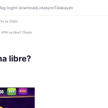
ag-login
I-download
Lokasyon
Talakayan
‘to sa 22ph!
 VPN na libre? Check
a libre?