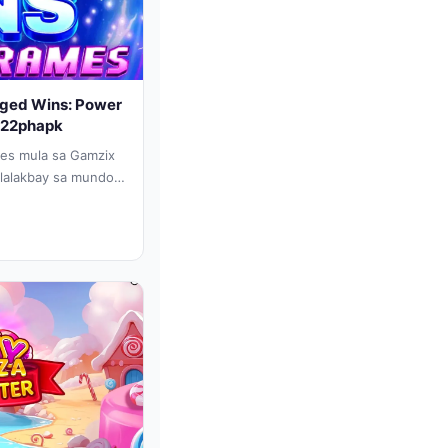
ged Wins: Power
– 22phapk
es mula sa Gamzix
glalakbay sa mundo