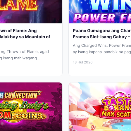
own of Flame: Ang
Paano Gumagana ang Char
alakbay sa Mountain of
Frames Slot: Isang Gabay 
Ang Charged Wins: Power Fram
 ng Thrown of Flame, agad
ay isang kapana-panabik na pa
ng isang mahiwagang
ng mga neon lights at...
18 Hul 2026
manlalaro ay aakyat...