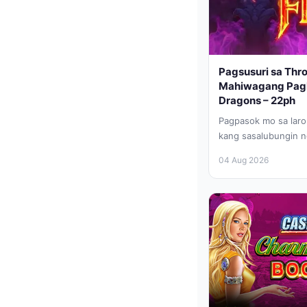
Pagsusuri sa Thr
Mahiwagang Pagl
Dragons – 22ph
Pagpasok mo sa laro
kang sasalubungin 
atmospera. Ang mga 
04 Aug 2026