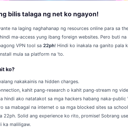
g bilis talaga ng net ko ngayon!
yante na laging naghahanap ng resources online para sa the
indi ma-access yung ibang foreign websites. Pero buti na 
bagong VPN tool sa
22ph
! Hindi ko inakala na ganito pala 
stall mula sa platform na ‘to.
mit ko?
 walang nakakainis na hidden charges.
onnection, kahit pang-research o kahit pang-stream ng vide
ya hindi ako natatakot sa mga hackers habang naka-public 
 sa mabagal na internet o sa mga blocked sites sa school
a 22ph. Solid ang experience ko rito, promise! Sobrang use
i ka maliligaw.